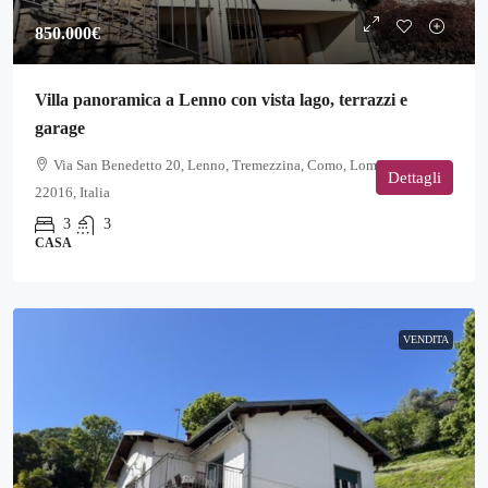
850.000€
Villa panoramica a Lenno con vista lago, terrazzi e
garage
Via San Benedetto 20, Lenno, Tremezzina, Como, Lombardia,
Dettagli
22016, Italia
3
3
CASA
VENDITA