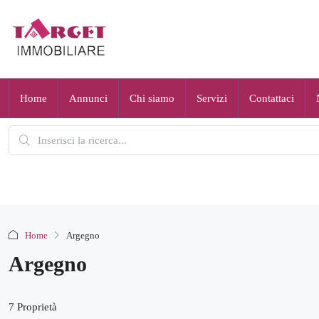
Home
Annunci
Chi siamo
Servizi
Contattaci
Home
Argegno
Argegno
7 Proprietà