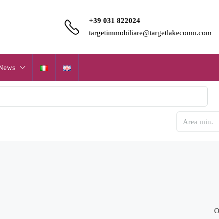
+39 031 822024
targetimmobiliare@targetlakecomo.com
News
O