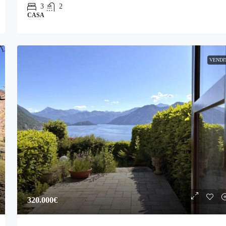
3
2
CASA
VENDI
320.000€