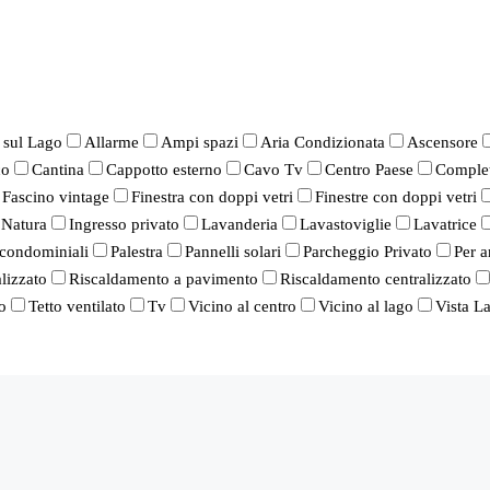
 sul Lago
Allarme
Ampi spazi
Aria Condizionata
Ascensore
co
Cantina
Cappotto esterno
Cavo Tv
Centro Paese
Complet
Fascino vintage
Finestra con doppi vetri
Finestre con doppi vetri
 Natura
Ingresso privato
Lavanderia
Lavastoviglie
Lavatrice
condominiali
Palestra
Pannelli solari
Parcheggio Privato
Per a
lizzato
Riscaldamento a pavimento
Riscaldamento centralizzato
o
Tetto ventilato
Tv
Vicino al centro
Vicino al lago
Vista L