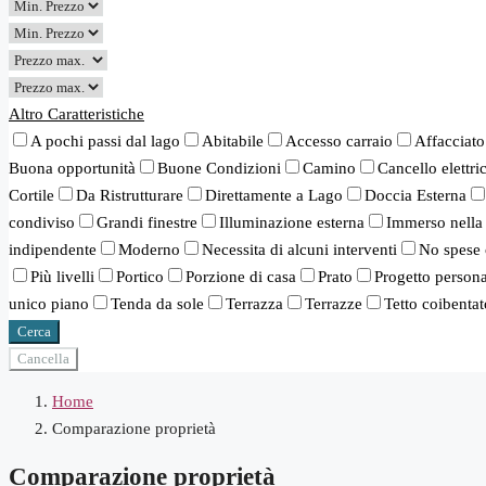
Altro Caratteristiche
A pochi passi dal lago
Abitabile
Accesso carraio
Affacciato
Buona opportunità
Buone Condizioni
Camino
Cancello elettri
Cortile
Da Ristrutturare
Direttamente a Lago
Doccia Esterna
condiviso
Grandi finestre
Illuminazione esterna
Immerso nella
indipendente
Moderno
Necessita di alcuni interventi
No spese 
Più livelli
Portico
Porzione di casa
Prato
Progetto persona
unico piano
Tenda da sole
Terrazza
Terrazze
Tetto coibentat
Cerca
Cancella
Home
Comparazione proprietà
Comparazione proprietà