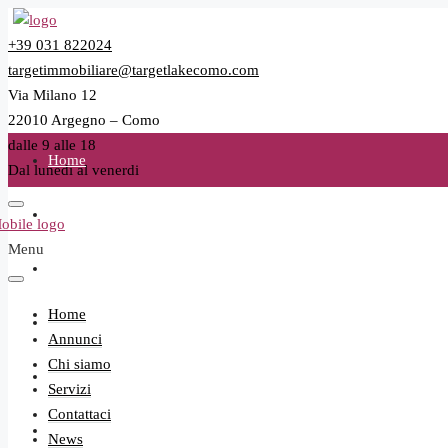
+39 031 822024
targetimmobiliare@targetlakecomo.com
Via Milano 12
22010 Argegno – Como
dalle 9 alle 18
Home
Dal lunedi al venerdi
Annunci
Menu
Chi siamo
Home
Servizi
Annunci
Chi siamo
Contattaci
Servizi
Contattaci
News
News