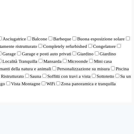
Asciugatrice
Balcone
Barbeque
Buona esposizione solare
amente ristrutturato
Completely refurbished
Congelatore
Garage
Garage e posti auto privati
Giardino
Giardino
Località Tranquilla
Mansarda
Microonde
Mini casa
manti della natura e animali
Personalizzazione su misura
Piscina
Ristrutturato
Sauna
Soffitti con travi a vista
Sottotetto
Su un
ago
Vista Montagne
WiFi
Zona panoramica e tranquilla