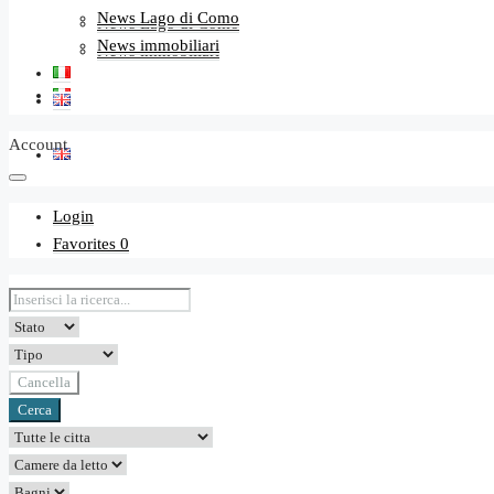
News Lago di Como
News Lago di Como
News immobiliari
News immobiliari
Account
Login
Favorites
0
Cancella
Cerca