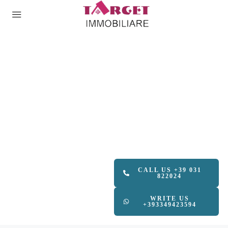
CALL US +39 031
822024
WRITE US
+393349423594