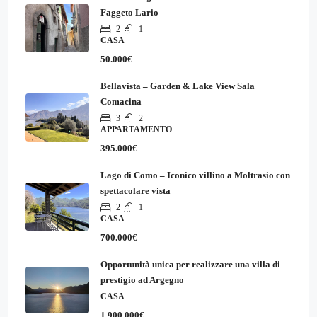
Faggeto Lario
2
1
CASA
50.000€
Bellavista – Garden & Lake View Sala
Comacina
3
2
APPARTAMENTO
395.000€
Lago di Como – Iconico villino a Moltrasio con
spettacolare vista
2
1
CASA
700.000€
Opportunità unica per realizzare una villa di
prestigio ad Argegno
CASA
1.900.000€