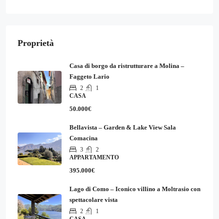
Proprietà
Casa di borgo da ristrutturare a Molina –
Faggeto Lario
2
1
CASA
50.000€
Bellavista – Garden & Lake View Sala
Comacina
3
2
APPARTAMENTO
395.000€
Lago di Como – Iconico villino a Moltrasio con
spettacolare vista
2
1
CASA