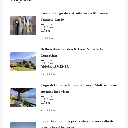
Casa di borgo da ristrutturare a Molina –
Faggeto Lario
2
1
CASA
50.000€
Bellavista – Garden & Lake View Sala
Comacina
3
2
APPARTAMENTO
395.000€
Lago di Como – Iconico villino a Moltrasio con
spettacolare vista
2
1
CASA
700.000€
Opportunità unica per realizzare una villa di
prestigio ad Argegno