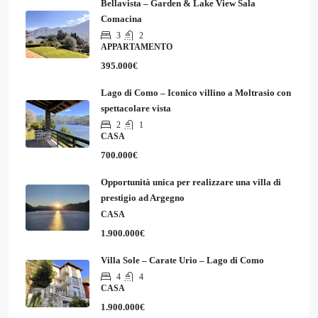
Bellavista – Garden & Lake View Sala
Comacina
3
2
APPARTAMENTO
395.000€
Lago di Como – Iconico villino a Moltrasio con
spettacolare vista
2
1
CASA
700.000€
Opportunità unica per realizzare una villa di
prestigio ad Argegno
CASA
1.900.000€
Villa Sole – Carate Urio – Lago di Como
4
4
CASA
1.900.000€