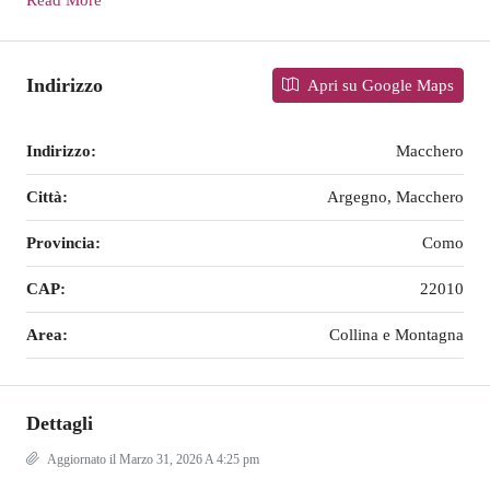
Read More
Indirizzo
Apri su Google Maps
Indirizzo:
Macchero
Città:
Argegno, Macchero
Provincia:
Como
CAP:
22010
Area:
Collina e Montagna
Dettagli
Aggiornato il Marzo 31, 2026 A 4:25 pm