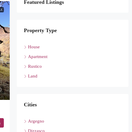
Featured Listings
LE
Property Type
House
Apartment
Rustico
Land
Cities
Argegno
s
Dizzasco