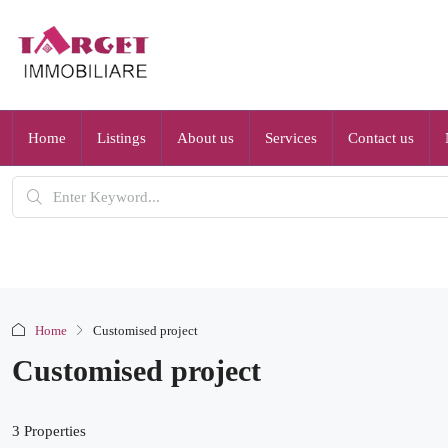
Home
Listings
About us
Services
Contact us
Home
Customised project
Customised project
3 Properties