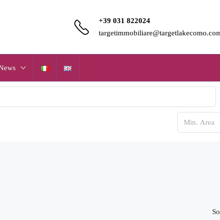
+39 031 822024
targetimmobiliare@targetlakecomo.co
News
So