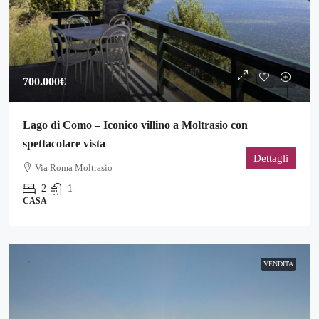
700.000€
Lago di Como – Iconico villino a Moltrasio con
spettacolare vista
Dettagli
Via Roma Moltrasio
2
1
CASA
VENDITA