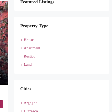
Featured Listings
LD
Property Type
House
Apartment
Rustico
Land
Cities
Argegno
s
Dizzasco