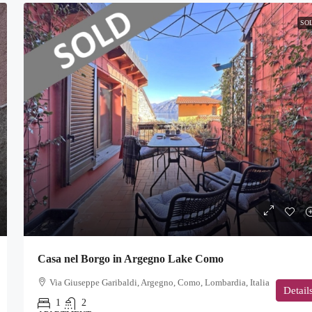
SO
Casa nel Borgo in Argegno Lake Como
Via Giuseppe Garibaldi, Argegno, Como, Lombardia, Italia
Detail
1
2