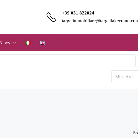
+39 031 822024
targetimmobiliare@targetlakecomo.co
News
So