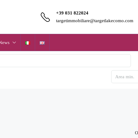
+39 031 822024
targetimmobiliare@targetlakecomo.com
News
O