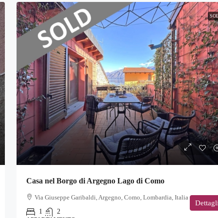
SO
Casa nel Borgo di Argegno Lago di Como
Via Giuseppe Garibaldi, Argegno, Como, Lombardia, Italia
Dettagl
1
2