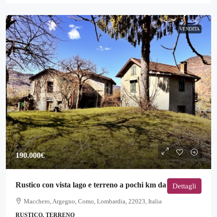
VENDITA
190.000€
Rustico con vista lago e terreno a pochi km da Argegno
Dettagli
Macchero, Argegno, Como, Lombardia, 22023, Italia
RUSTICO, TERRENO